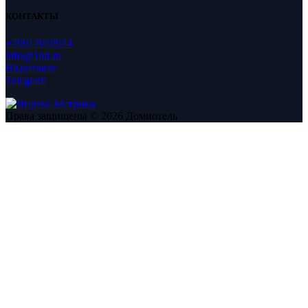
КОНТАКТЫ
+79917059974
info@1nh.ru
ВКонтакте
Telegram
Права защищены © 2026 Домиотель