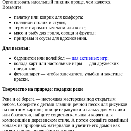
Организовать идеальный пикник проще, чем кажется.
Возьмите:
палатку или коврик для комфорта;
складной столик и стулья;
термос с ароматным чаем или кофе;
мясо и рыбу для гриля, овощи и фрукты;
приправы и соусы для вдохновения.
Для веселья:
бадминтон или волейбол —
для активных игр
;
колода карт или настольные игры — для дружеских
поединков;
фотоаппарат — чтобы запечатлеть улыбки и закатные
краски.
Творчество на природе: подарки реки
Река и её берега — настоящая мастерская под открытым
небом. Соберите с детьми гладкий речной песок для рисунков
на плотном картоне, поищите ракушки и гальку для мозаики
или браслетов, найдите соцветия камыша и коряги для
композиций в деревенском стиле. А потом создайте семейный
коллаж из природных материалов и увезите его домой как
память о днях, проведённых у воды.