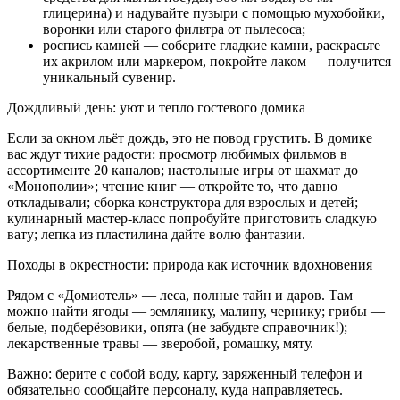
глицерина) и надувайте пузыри с помощью мухобойки,
воронки или старого фильтра от пылесоса;
роспись камней — соберите гладкие камни, раскрасьте
их акрилом или маркером, покройте лаком — получится
уникальный сувенир.
Дождливый день: уют и тепло гостевого домика
Если за окном льёт дождь, это не повод грустить. В домике
вас ждут тихие радости: просмотр любимых фильмов в
ассортименте 20 каналов; настольные игры от шахмат до
«Монополии»; чтение книг — откройте то, что давно
откладывали; сборка конструктора для взрослых и детей;
кулинарный мастер‑класс попробуйте приготовить сладкую
вату; лепка из пластилина дайте волю фантазии.
Походы в окрестности: природа как источник вдохновения
Рядом с «Домиотель» — леса, полные тайн и даров. Там
можно найти ягоды — землянику, малину, чернику; грибы —
белые, подберёзовики, опята (не забудьте справочник!);
лекарственные травы — зверобой, ромашку, мяту.
Важно: берите с собой воду, карту, заряженный телефон и
обязательно сообщайте персоналу, куда направляетесь.