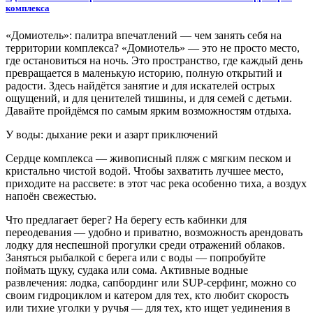
комплекса
«Домиотель»: палитра впечатлений — чем занять себя на
территории комплекса? «Домиотель» — это не просто место,
где остановиться на ночь. Это пространство, где каждый день
превращается в маленькую историю, полную открытий и
радости. Здесь найдётся занятие и для искателей острых
ощущений, и для ценителей тишины, и для семей с детьми.
Давайте пройдёмся по самым ярким возможностям отдыха.
У воды: дыхание реки и азарт приключений
Сердце комплекса — живописный пляж с мягким песком и
кристально чистой водой. Чтобы захватить лучшее место,
приходите на рассвете: в этот час река особенно тиха, а воздух
напоён свежестью.
Что предлагает берег? На берегу есть кабинки для
переодевания — удобно и приватно, возможность арендовать
лодку для неспешной прогулки среди отражений облаков.
Заняться рыбалкой с берега или с воды — попробуйте
поймать щуку, судака или сома. Активные водные
развлечения: лодка, сапбординг или SUP-серфинг, можно со
своим гидроциклом и катером для тех, кто любит скорость
или тихие уголки у ручья — для тех, кто ищет уединения в