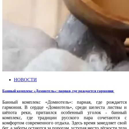
НОВОСТИ
Банный комплекс «Домиотель»: парная, где рождается гармония
Банный комплекс «Домиотель»: парная, где рождается
гармония.
В сердце «Домиотель», среди шелеста листвы и
шёпота реки, притаился особенный уголок - банный
комплекс, где традиции русского пара сочетаются с
комфортом современного отдыха. Здесь время замедляет свой
бег, а заботы остаются за порогом, уступая место лёгкости тела