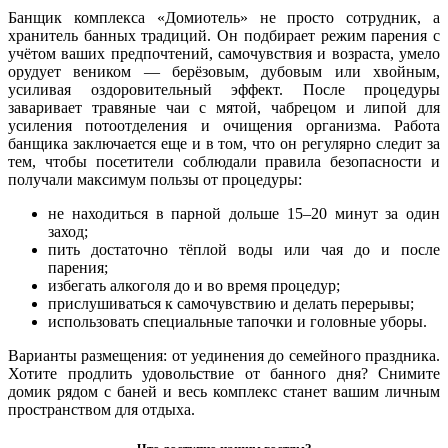
Банщик комплекса «Домиотель» не просто сотрудник, а
хранитель банных традиций. Он подбирает режим парения с
учётом ваших предпочтений, самочувствия и возраста, умело
орудует веником — берёзовым, дубовым или хвойным,
усиливая оздоровительный эффект. После процедуры
заваривает травяные чаи с мятой, чабрецом и липой для
усиления потоотделения и очищения организма. Работа
банщика заключается еще и в том, что он регулярно следит за
тем, чтобы посетители соблюдали правила безопасности и
получали максимум пользы от процедуры:
не находиться в парной дольше 15–20 минут за один
заход;
пить достаточно тёплой воды или чая до и после
парения;
избегать алкоголя до и во время процедур;
прислушиваться к самочувствию и делать перерывы;
использовать специальные тапочки и головные уборы.
Варианты размещения: от уединения до семейного праздника.
Хотите продлить удовольствие от банного дня? Снимите
домик рядом с баней и весь комплекс станет вашим личным
пространством для отдыха.