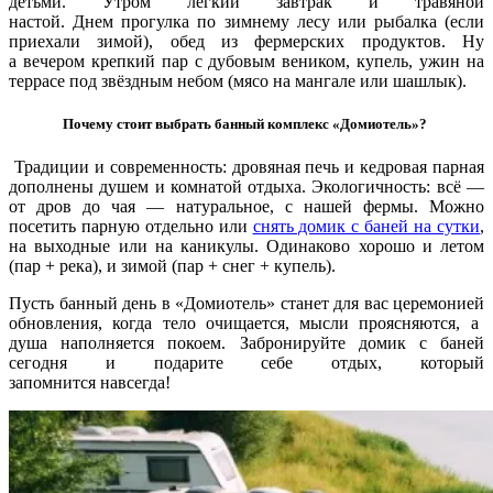
детьми. Утром лёгкий завтрак и травяной
настой. Днем прогулка по зимнему лесу или рыбалка (если
приехали зимой), обед из фермерских продуктов. Ну
а вечером крепкий пар с дубовым веником, купель, ужин на
террасе под звёздным небом (мясо на мангале или шашлык).
Почему стоит выбрать банный комплекс «Домиотель»?
Традиции и современность: дровяная печь и кедровая парная
дополнены душем и комнатой отдыха. Экологичность: всё —
от дров до чая — натуральное, с нашей фермы. Можно
посетить парную отдельно или
снять домик с баней на сутки
,
на выходные или на каникулы. Одинаково хорошо и летом
(пар + река), и зимой (пар + снег + купель).
Пусть банный день в «Домиотель» станет для вас
церемонией
обновления, когда тело очищается, мысли проясняются, а
душа наполняется покоем. Забронируйте домик с баней
сегодня и подарите себе отдых, который
запомнится навсегда!