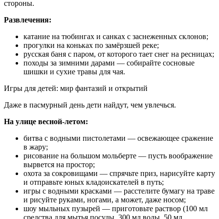
стороны.
Развлечения:
катание на тюбингах и санках с заснеженных склонов;
прогулки на коньках по замёрзшей реке;
русская баня с паром, от которого тает снег на ресницах;
походы за зимними дарами — собирайте сосновые
шишки и сухие травы для чая.
Игры для детей: мир фантазий и открытий
Даже в пасмурный день дети найдут, чем увлечься.
На улице весной-летом:
битва с водными пистолетами — освежающее сражение
в жару;
рисование на большом мольберте — пусть воображение
вырвется на простор;
охота за сокровищами — спрячьте приз, нарисуйте карту
и отправьте юных кладоискателей в путь;
игры с водными красками — расстелите бумагу на траве
и рисуйте руками, ногами, а может, даже носом;
шоу мыльных пузырей — приготовьте раствор (100 мл
средства для мытья посуды, 300 мл воды, 50 мл