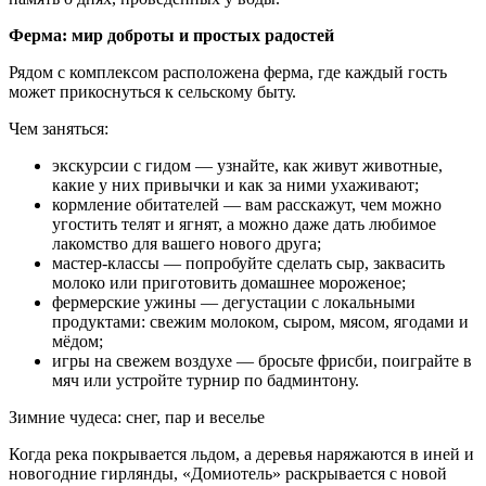
Ферма: мир доброты и простых радостей
Рядом с комплексом расположена ферма, где каждый гость
может прикоснуться к сельскому быту.
Чем заняться:
экскурсии с гидом — узнайте, как живут животные,
какие у них привычки и как за ними ухаживают;
кормление обитателей — вам расскажут, чем можно
угостить телят и ягнят, а можно даже дать любимое
лакомство для вашего нового друга;
мастер‑классы — попробуйте сделать сыр, заквасить
молоко или приготовить домашнее мороженое;
фермерские ужины — дегустации с локальными
продуктами: свежим молоком, сыром, мясом, ягодами и
мёдом;
игры на свежем воздухе — бросьте фрисби, поиграйте в
мяч или устройте турнир по бадминтону.
Зимние чудеса: снег, пар и веселье
Когда река покрывается льдом, а деревья наряжаются в иней и
новогодние гирлянды, «Домиотель» раскрывается с новой