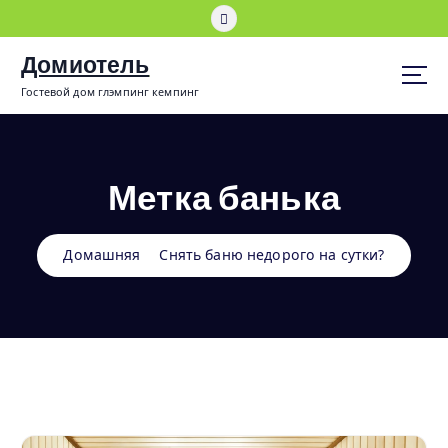
П
е
р
Домиотель
е
Гостевой дом глэмпинг кемпинг
й
т
и
к
Метка банька
с
о
д
е
Домашняя
Снять баню недорого на сутки?
р
ж
и
м
о
м
у