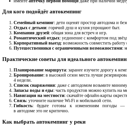
имейте
аптечку
первой
помощи
даже
при
наличии
медп
Для
кого
подойдёт
автокемпинг
Семейный
кемпинг
:
дети
оценят
простор
автодома
и
без
Отдых
с
детьми
:
горячий
душ
и
кухня
упрощают
быт.
Компания
друзей
:
общая
зона
для
встреч
и
игр.
Романтический
отдых
:
уединение
с
комфортом
под
звёз
Корпоративный
выезд
:
возможность
совместить
работу
Путешественники
с
ограниченными
возможностями
:
м
Практические
советы
для
идеального
автокемпин
Планирование
маршрута
:
заранее
изучите
дорогу
к
кемп
Бронирование
:
в
высокий
сезон
места
лучше
резервиров
4
недели.
Список
снаряжения
:
даже
с
автодомом
возьмите
миним
Запасы
воды
и
еды
:
часть
продуктов
можно
купить
на
ме
Навигация
на
местности
:
скачайте
офлайн‑карты
окрест
Связь
:
уточните
наличие
Wi‑Fi
и
мобильной
сети.
Гибкость
:
будьте
готовы
к
изменениям
погоды
—
в
автодоме
это
не
критично.
Как
выбрать
автокемпинг
у
реки