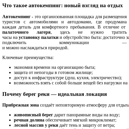
Что
такое
автокемпинг:
новый
взгляд
на
отдых
Автокемпинг -
это
организованная
площадка
для
размещения
туристов
с
автомобилями
и
автодомами,
где
продумана
каждая
деталь
для
комфортного
пребывания.
В
отличие
от
палаточного
лагеря
,
здесь
не
нужно
тратить
часы
на
установку
палатки
и
обустройство
быта:
достаточно
з
подключить
коммуникации
—
и
можно
наслаждаться
природой.
Ключевые
преимущества:
экономия
времени
на
организацию
быта;
защита
от
непогоды
в
готовом
жилище;
доступ
к
инфраструктуре
(душ,
кухня,
электричество);
возможность
взять
с
собой
больше
вещей
без
нагрузки
на
Почему
берег
реки
— идеальная
локация
Прибрежная
зона
создаёт
неповторимую
атмосферу
для
отдыха
живописный
берег
дарит
панорамные
виды
на
воду;
речная
долина
обеспечивает
мягкий
микроклимат;
лесной
массив
у
реки
даёт
тень
и
защиту
от
ветра;