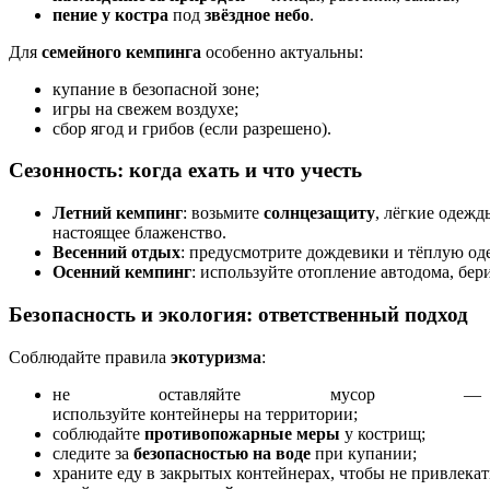
пение
у
костра
под
звёздное
небо
.
Для
семейного
кемпинга
особенно
актуальны:
купание
в
безопасной
зоне;
игры
на
свежем
воздухе;
сбор
ягод
и
грибов
(если
разрешено).
Сезонность:
когда
ехать
и
что
учесть
Летний
кемпинг
:
возьмите
солнцезащиту
,
лёгкие
одежд
настоящее
блаженство.
Весенний
отдых
:
предусмотрите
дождевики
и
тёплую
оде
Осенний
кемпинг
:
используйте
отопление
автодома,
бер
Безопасность
и
экология:
ответственный
подход
Соблюдайте
правила
экотуризма
:
не
оставляйте
мусор
—
используйте
контейнеры
на
территории;
соблюдайте
противопожарные
меры
у
кострищ;
следите
за
безопасностью
на
воде
при
купании;
храните
еду
в
закрытых
контейнерах,
чтобы
не
привлекат