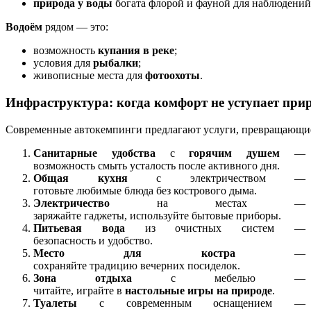
природа
у
воды
богата
флорой
и
фауной
для
наблюдений
Водоём
рядом
— это:
возможность
купания
в
реке
;
условия
для
рыбалки
;
живописные
места
для
фотоохоты
.
Инфраструктура:
когда
комфорт
не
уступает
прир
Современные
автокемпинги
предлагают
услуги,
превращающи
Санитарные
удобства
с
горячим
душем
—
возможность
смыть
усталость
после
активного
дня.
Общая
кухня
с
электричеством
—
готовьте
любимые
блюда
без
кострового
дыма.
Электричество
на
местах
—
заряжайте
гаджеты,
используйте
бытовые
приборы.
Питьевая
вода
из
очистных
систем
—
безопасность
и
удобство.
Место
для
костра
—
сохраняйте
традицию
вечерних
посиделок.
Зона
отдыха
с
мебелью
—
читайте,
играйте
в
настольные
игры
на
природе
.
Туалеты
с
современным
оснащением
—