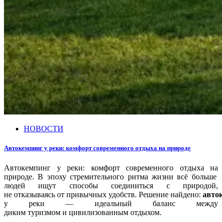
НОВОСТИ
Автокемпинг у реки: комфорт современного отдыха на природе
Автокемпинг
у
реки:
комфорт
современного
отдыха
на
природе.
В
эпоху
стремительного
ритма
жизни
всё
больше
людей
ищут
способы
соединиться
с
природой,
не
отказываясь
от
привычных
удобств.
Решение
найдено:
авто
у
реки
— идеальный
баланс
между
диким
туризмом
и
цивилизованным
отдыхом.