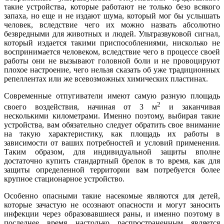
такие устройства, которые работают не только безо всякого
запаха, но еще и не издают шума, который мог бы услышать
человек, вследствие чего их можно назвать абсолютно
безвредными для животных и людей. Ультразвуковой сигнал,
который издается такими приспособлениями, нисколько не
воспринимается человеком, вследствие чего в процессе своей
работы они не вызывают головной боли и не провоцируют
плохое настроение, чего нельзя сказать об уже традиционных
репеллентах или же всевозможных химических пластинах.
Современные отпугиватели имеют самую разную площадь
2
своего воздействия, начиная от 3 м
и заканчивая
несколькими километрами. Именно поэтому, выбирая такие
устройства, вам обязательно следует обратить свое внимание
на такую характеристику, как площадь их работы в
зависимости от ваших потребностей и условий применения.
Таким образом, для индивидуальной защиты вполне
достаточно купить стандартный брелок в то время, как для
защиты определенной территории вам потребуется более
крупное стационарное устройство.
Особенно опасными такие насекомые являются для детей,
которые зачастую не осознают опасности и могут заносить
инфекции через образовавшиеся раны, и именно поэтому в
последнее время настолько распространенным является