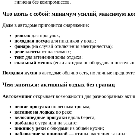
гигиена
без
компромиссов.
Что
взять
с
собой:
минимум
усилий,
максимум
ко
Даже
в
автодоме
пригодится
снаряжение:
рюкзак
для
прогулок;
походная
посуда
для
пикников
у
воды;
фонарь
(на
случай
отключения
электричества);
репелленты
от
насекомых;
тент
для
затенения
зоны
отдыха;
спальный
мешок
(если
автодом
не
оборудован
постельн
Походная
кухня
в
автодоме
обычно
есть,
но
личные
предпочте
Чем
заняться:
активный
отдых
без
границ
Автокемпинг
открывает
возможности
для
разнообразных
акти
пешие
прогулки
по
лесным
тропам;
катание
на
лодках
по
реке;
велосипедные
прогулки
вдоль
берега;
рыбалка
с
утра
или
на
закате;
пикник
у
реки
с
блюдами
из
общей
кухни;
наблюдение
за
природой
— птицы,
растения,
закаты;