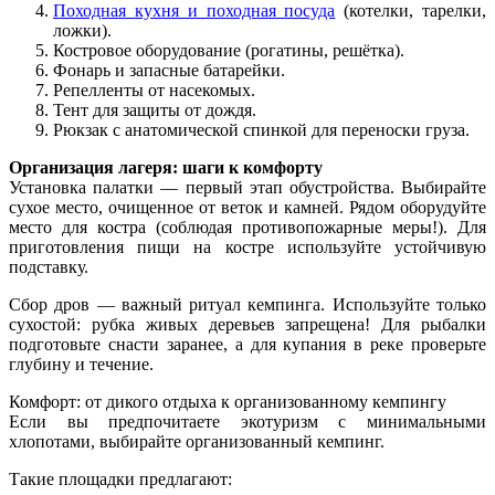
Походная кухня и походная посуда
(котелки, тарелки,
ложки).
Костровое оборудование (рогатины, решётка).
Фонарь и запасные батарейки.
Репелленты от насекомых.
Тент для защиты от дождя.
Рюкзак с анатомической спинкой для переноски груза.
Организация лагеря: шаги к комфорту
Установка палатки — первый этап обустройства. Выбирайте
сухое место, очищенное от веток и камней. Рядом оборудуйте
место для костра (соблюдая противопожарные меры!). Для
приготовления пищи на костре используйте устойчивую
подставку.
Сбор дров — важный ритуал кемпинга. Используйте только
сухостой: рубка живых деревьев запрещена! Для рыбалки
подготовьте снасти заранее, а для купания в реке проверьте
глубину и течение.
Комфорт: от дикого отдыха к организованному кемпингу
Если вы предпочитаете экотуризм с минимальными
хлопотами, выбирайте организованный кемпинг.
Такие площадки предлагают: