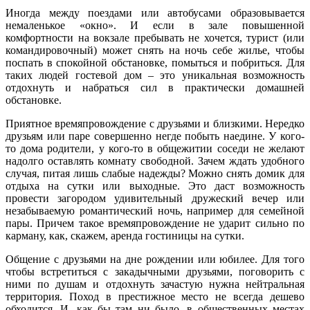
Иногда между поездами или автобусами образовывается
немаленькое «окно». И если в зале повышенной
комфортности на вокзале пребывать не хочется, турист (или
командировочный) может снять на ночь себе жилье, чтобы
поспать в спокойной обстановке, помыться и побриться. Для
таких людей гостевой дом – это уникальная возможность
отдохнуть и набраться сил в практически домашней
обстановке.
Приятное времяпровождение с друзьями и близкими. Нередко
друзьям или паре совершенно негде побыть наедине. У кого-
то дома родители, у кого-то в общежитии соседи не желают
надолго оставлять комнату свободной. Зачем ждать удобного
случая, питая лишь слабые надежды? Можно снять домик для
отдыха на сутки или выходные. Это даст возможность
провести загородом удивительный дружеский вечер или
незабываемую романтический ночь, например для семейной
пары. Причем такое времяпровождение не ударит сильно по
карману, как, скажем, аренда гостиницы на сутки.
Общение с друзьями на дне рождении или юбилее. Для того
чтобы встретиться с закадычными друзьями, поговорить с
ними по душам и отдохнуть зачастую нужна нейтральная
территория. Поход в престижное место не всегда дешево
обходится. И, как бы там ни было, в общественных местах