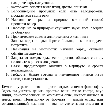
находите скрытые уголки.
Фотоохота: запечатлейте птиц, цветы, пейзажи.
Велосипедные прогулки: если есть велодорожки,
прокатитесь вдоль реки.
Настольные игры на природе: отличный способ
провести вечер.
Наблюдение за природой: слушайте звуки леса, следите
за облаками.
Практические советы для идеального кемпинга
Запасы воды и еды: берите больше, чем планируете
потратить.
Навигация на местности: изучите карту, скачайте
офлайн‑маршруты.
Защита от дождя: даже если прогноз обещает солнце,
положите в рюкзак дождевик.
Связь: предупредите близких о маршруте и сроках
возвращения.
Гибкость: будьте готовы к изменениям планов из‑за
погоды или усталости.
Кемпинг у реки — это не просто отдых, а целая философия.
Здесь вы учитесь ценить простые вещи: тепло костра, вкус
пищи, приготовленной на открытом огне, шелест листьев и
плеск воды. Независимо от формата — дикий отдых или
организованный кемпинг — вы получите заряд энергии и