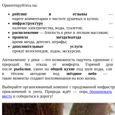
Ориентируйтесь
на:
рейтинг
и
отзывы
—
ищите
комментарии
о
чистоте
душевых
и
кухни;
инфраструктуру
—
наличие
электричества,
воды,
туалетов;
расположение
— близость
к
реке
и
лесным
массивам;
правила
заезда/выезда
—
время
заезда,
депозит,
штрафы;
дополнительные
услуги
—
прокат
велосипедов,
лодок,
экскурсии.
Автокемпинг
у
реки
—это
возможность
ощутить
единение
с
природой
без
отказа
от
комфорта.
Горячий
душ
после
рыбалки
,
ужин
на
общей
кухне
под
шум
воды,
сон
в
тёплом
автодоме
под
звёздное
небо
—
такие
моменты
создают
воспоминания
на
всю
жизнь.
Выбирайте
организованный
кемпинг
с
продуманной
инфрастру
приключений
и
уюта.
Природа
ждёт
— пора
бронировать
место
и собираться
в
дорогу!