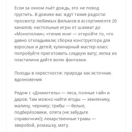
Если за окном льёт дождь, это не повод
грустить. В домике вас ждут тихие радости:
просмотр любимых фильмов в ассортименте 20
каналов; настольные игры от шахмат до
«Монополии»; чтение книг — откройте то, что
давно откладывали; сборка конструктора для
взрослых и детей; кулинарный мастер‑класс
попробуйте приготовить сладкую вату; лепка из
пластилина дайте волю фантазии.
Походы в окрестности: природа как источник
вдохновения
Рядом с «Домиотель» — леса, полные тайн и
даров. Там можно найти ягоды — землянику,
малину, чернику; грибы — белые,
подберёзовики, опята (не забудьте
справочник!); лекарственные травы —
зверобой, ромашку, мяту.