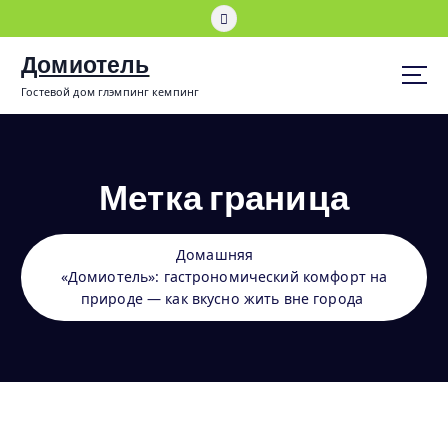
П
е
р
Домиотель
е
Гостевой дом глэмпинг кемпинг
й
т
и
к
Метка граница
с
о
д
е
Домашняя
р
«Домиотель»: гастрономический комфорт на
ж
природе — как вкусно жить вне города
и
м
о
м
у