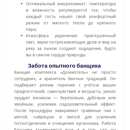
Оптимальный микроклимат: температура
и влажность регулируются так, чтобы
каждый гость нашёл свой комфортный
режим от мягкого тепла до крепкого
пара;
Атмосфера уединения: приглушённый
свет, звуки потрескивающих дров и вид на
реку за окном создают ощущение, будто
вы в самом сердце природы.
Забота опытного банщика
Банщик комплекса «Домиотель» не просто
сотрудник, а хранитель банных традиций. Он
подбирает режим парения с учётом ваших
предпочтений, самочувствия и возраста, умело
орудует веником — берёзовым, дубовым или
хвойным, усиливая оздоровительный эффект.
После процедуры заваривает травяные чаи с
мятой, чабрецом и липой для усиления
потоотделения и очищения организма. Работа
банщика заключается еще и в том, что он