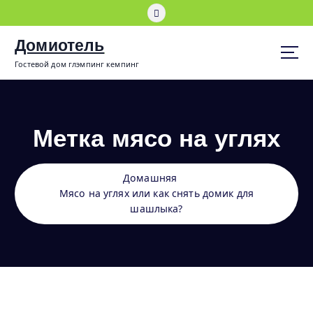
П
е
р
Домиотель
е
Гостевой дом глэмпинг кемпинг
й
т
и
к
с
Метка мясо на углях
о
д
е
Домашняя
р
Мясо на углях или как снять домик для
ж
шашлыка?
и
м
о
м
у