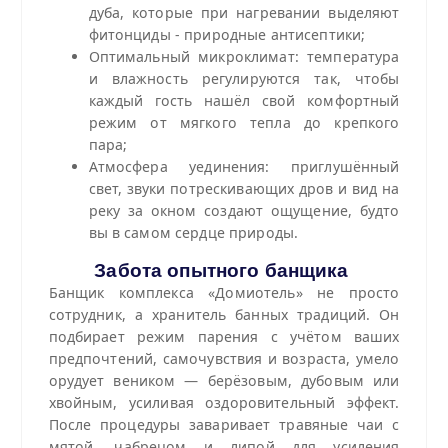
дуба, которые при нагревании выделяют
фитонциды - природные антисептики;
Оптимальный микроклимат: температура
и влажность регулируются так, чтобы
каждый гость нашёл свой комфортный
режим от мягкого тепла до крепкого
пара;
Атмосфера уединения: приглушённый
свет, звуки потрескивающих дров и вид на
реку за окном создают ощущение, будто
вы в самом сердце природы.
Забота опытного банщика
Банщик комплекса «Домиотель» не просто
сотрудник, а хранитель банных традиций. Он
подбирает режим парения с учётом ваших
предпочтений, самочувствия и возраста, умело
орудует веником — берёзовым, дубовым или
хвойным, усиливая оздоровительный эффект.
После процедуры заваривает травяные чаи с
мятой, чабрецом и липой для усиления