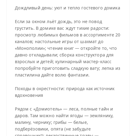
Дождливый день: уют и тепло гостевого домика
Если за окном льёт дождь, это не повод
грустить. В домике вас ждут тихие радости:
просмотр любимых фильмов в ассортименте 20
каналов; настольные игры от шахмат до
«Монополии»; чтение книг — откройте то, что
давно откладывали; сборка конструктора для
взрослых и детей; кулинарный мастер‑класс
попробуйте приготовить сладкую вату; лепка из
пластилина дайте волю фантазии.
Походы в окрестности: природа как источник
вдохновения
Рядом с «Домиотель» — леса, полные тайн и
даров. Там можно найти ягоды — землянику,
малину, чернику; грибы — белые,
подберёзовики, опята (не забудьте
справочник!); лекарственные травы —