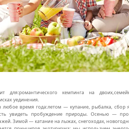
дит для:романтического кемпинга на двоих,семе
исках уединения.
 любое время года:летом — купание, рыбалка, сбор я
сть увидеть пробуждение природы. Осенью — прог
жей. Зимой — катание на лыжах, снегоходах, новогод
ается принципов экотуризма: мы используем энерго