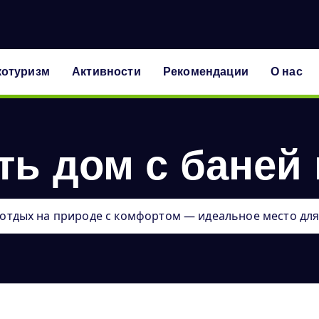
котуризм
Активности
Рекомендации
О нас
ть дом с баней
отдых на природе с комфортом — идеальное место для