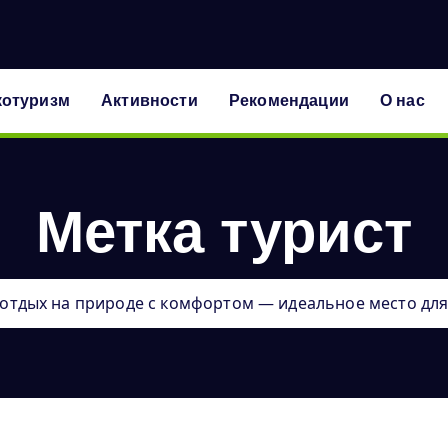
котуризм
Активности
Рекомендации
О нас
Метка турист
отдых на природе с комфортом — идеальное место для