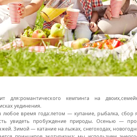
дит для:романтического кемпинга на двоих,семе
исках уединения.
 любое время года:летом — купание, рыбалка, сбор я
сть увидеть пробуждение природы. Осенью — прог
жей. Зимой — катание на лыжах, снегоходах, новогод
ается принципов экотуризма: мы используем энерго