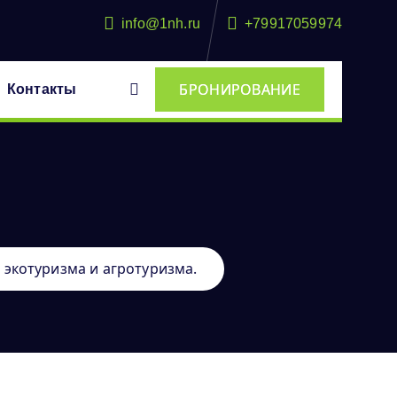
info@1nh.ru
+79917059974
БРОНИРОВАНИЕ
Контакты
 экотуризма и агротуризма.