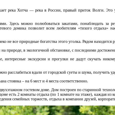
ает река Хотча — река в России, правый приток Волги. Это 
и. Здесь можно полюбоваться закатами, понаблюдать за рез
евого домика позволит всем любителям «тихого отдыха» нас
ко не все природные богатства этого уголка. Рядом находится р
и на природе, в экологичной обстановке, с последними достиже
е, интересные экскурсии и прогулки не дадут скучать никому
можно расслабиться вдали от городской суеты и шума, получить у
на стоянка – на 6 мест и 4 места соответственно.
вухэтажном гостевом доме. Дом построен по старинной технолог
ме есть 2 комнаты отдыха (по 1 комнате на этаже), каждая из к
ведения семейных торжеств, отдыха в компании друзей, корпорат