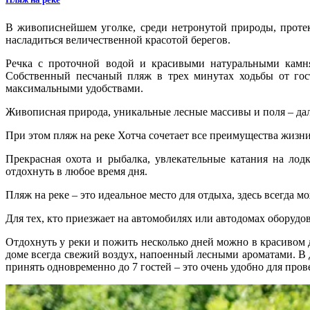
В живописнейшем уголке, среди нетронутой природы, протек
насладиться величественной красотой берегов.
Речка с проточной водой и красивыми натуральными камням
Собственный песчаный пляж в трех минутах ходьбы от гост
максимальными удобствами.
Живописная природа, уникальные лесные массивы и поля – дале
При этом пляж на реке Хотча сочетает все преимущества жизн
Прекрасная охота и рыбалка, увлекательные катания на лодк
отдохнуть в любое время дня.
Пляж на реке – это идеальное место для отдыха, здесь всегда 
Для тех, кто приезжает на автомобилях или автодомах оборудова
Отдохнуть у реки и пожить несколько дней можно в красивом д
доме всегда свежий воздух, напоенный лесными ароматами. В до
принять одновременно до 7 гостей – это очень удобно для про