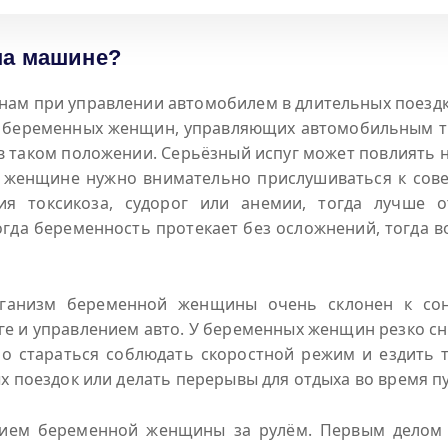
на машине?
м при управлении автомобилем в длительных поездка
П беременных женщин, управляющих автомобильным тр
 таком положении. Серьёзный испуг может повлиять н
 женщине нужно внимательно прислушиваться к совет
ия токсикоза, судорог или анемии, тогда лучше 
когда беременность протекает без осложнений, тогда 
рганизм беременной женщины очень склонен к со
оге и управлением авто. У беременных женщин резко с
но стараться соблюдать скоростной режим и ездить
 поездок или делать перерывы для отдыха во время пу
ением беременной женщины за рулём. Первым делом