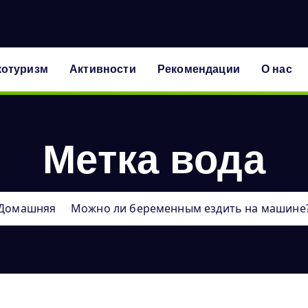
котуризм
Активности
Рекомендации
О нас
Метка вода
Домашняя
Можно ли беременным ездить на машине