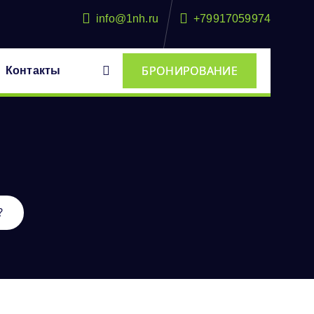
info@1nh.ru
+79917059974
БРОНИРОВАНИЕ
Контакты
?