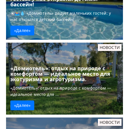
бассейн!
☀️🏊‍♀️💧 «Домиотель» радует маленьких гостей: у
нас открылся детский бассейн! ...
«Далее»
НОВОСТИ
«Домиотель»: отдых на природе с
комфортом — идеальное место для
экотуризма и агротуризма.
«Домиотель»: отдых на природе с комфортом —
идеальное место для ...
«Далее»
НОВОСТИ