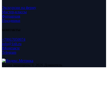
Экскурсии на ферму
Мастер-классы
Фотоархив
Праздники
КОНТАКТЫ
+79917059974
info@1nh.ru
ВКонтакте
Telegram
Права защищены © 2026 Домиотель