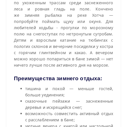
по ухоженным трассам среди заснеженного
леса и ровная гладь на поле. Кончено
же зимняя рыбалка на реке Хотча —
попробуйте поймать щуку или окуня. Для
любителей ходьбы - прогулки по морозному
полю на снегоступах по нетронутым сугробам.
Детям и взрослым катание на тюбингах с
пологих склонов и вечерние посиделки у костра
с горячим глинтвейном и какао. А вечером
можно хорошо попариться в бане зимой — нет
ничего лучше после активного дня на морозе.
Преимущества зимнего отдыха:
тишина и покой — меньше гостей,
больше уединения;
сказочные пейзажи — заснеженные
деревья и искрящийся снег;
возможность совместить активный отдых
с расслаблением в бане;
уютные вечера с книгой или настольной