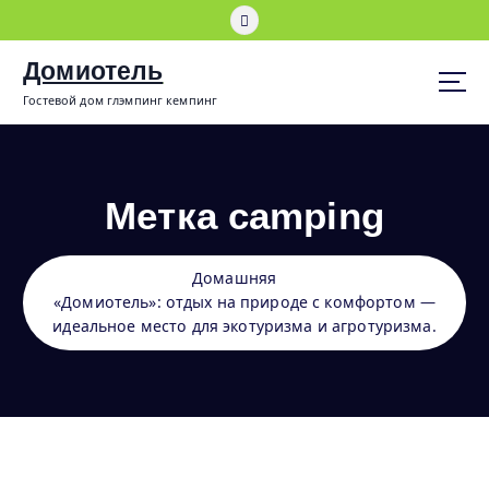
П
е
р
Домиотель
е
Гостевой дом глэмпинг кемпинг
й
т
и
к
с
Метка camping
о
д
е
Домашняя
р
«Домиотель»: отдых на природе с комфортом —
ж
идеальное место для экотуризма и агротуризма.
и
м
о
м
у