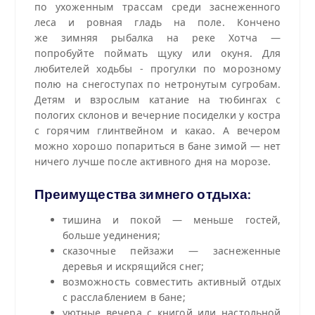
по ухоженным трассам среди заснеженного
леса и ровная гладь на поле. Кончено
же зимняя рыбалка на реке Хотча —
попробуйте поймать щуку или окуня. Для
любителей ходьбы - прогулки по морозному
полю на снегоступах по нетронутым сугробам.
Детям и взрослым катание на тюбингах с
пологих склонов и вечерние посиделки у костра
с горячим глинтвейном и какао. А вечером
можно хорошо попариться в бане зимой — нет
ничего лучше после активного дня на морозе.
Преимущества зимнего отдыха:
тишина и покой — меньше гостей,
больше уединения;
сказочные пейзажи — заснеженные
деревья и искрящийся снег;
возможность совместить активный отдых
с расслаблением в бане;
уютные вечера с книгой или настольной