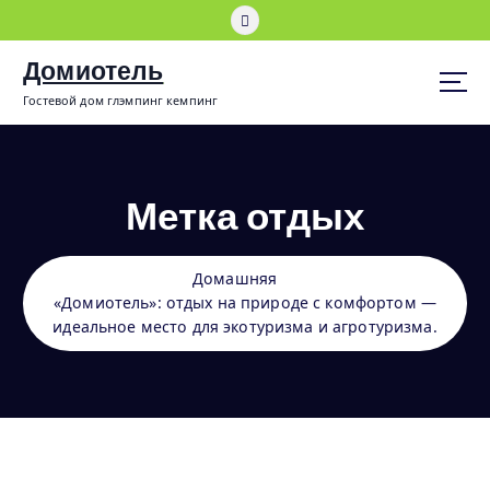
П
е
р
Домиотель
е
Гостевой дом глэмпинг кемпинг
й
т
и
к
Метка отдых
с
о
д
е
Домашняя
р
«Домиотель»: отдых на природе с комфортом —
ж
идеальное место для экотуризма и агротуризма.
и
м
о
м
у