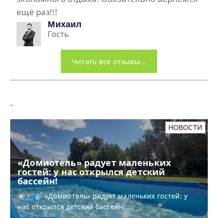
ещё раз!!!
Михаил
Гость
Читать все отзывы...
"
НОВОСТИ
«Домиотель» радует маленьких
гостей: у нас открылся детский
бассейн!
☀️🏊‍♀️💧 «Домиотель» радует маленьких гостей: у
нас открылся детский бассейн! ...