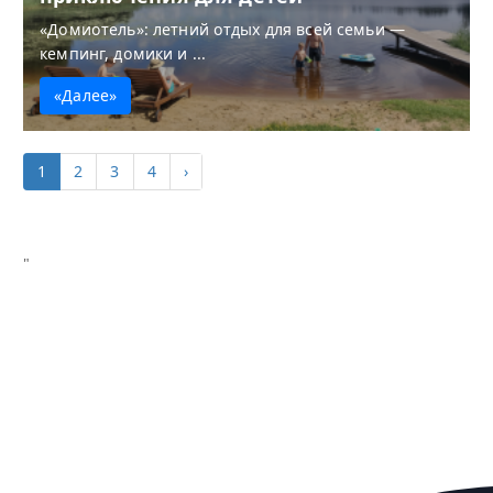
«Домиотель»: летний отдых для всей семьи —
кемпинг, домики и ...
«Далее»
1
2
3
4
›
"