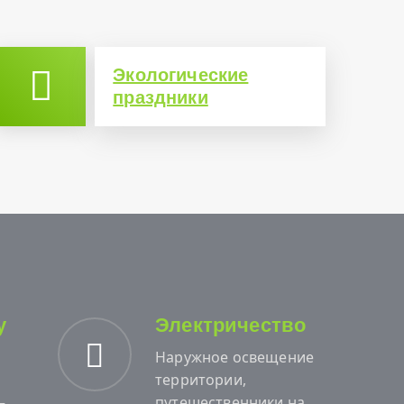
Экологические
праздники
у
Электричество
Наружное освещение
территории,
—
путешественники на