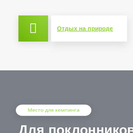
Отдых на природе
Место для кемпинга
Для поклоннико