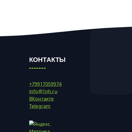
КОНТАКТЫ
+79917059974
info@1nh.ru
ВКонтакте
Telegram