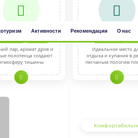
котуризм
Активности
Рекомендации
О нас
аня на дровах
Пляж на рек
чий пар, аромат дров и
Идеальное место д
лые полотенца создают
отдыха и купания в ре
атмосферу тишины
песчаным пологим пл
Комфортабельн