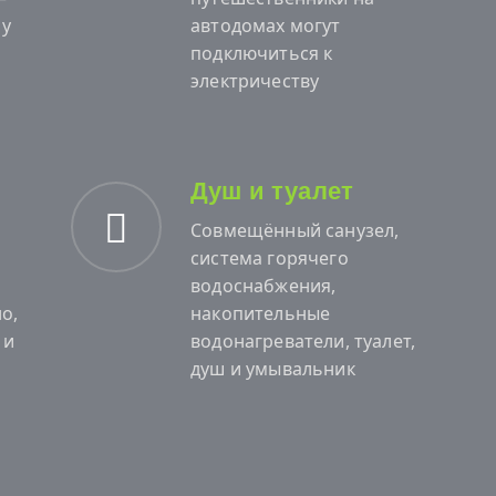
 у
автодомах могут
подключиться к
электричеству
Душ и туалет
Совмещённый санузел,
система горячего
водоснабжения,
о,
накопительные
 и
водонагреватели, туалет,
душ и умывальник