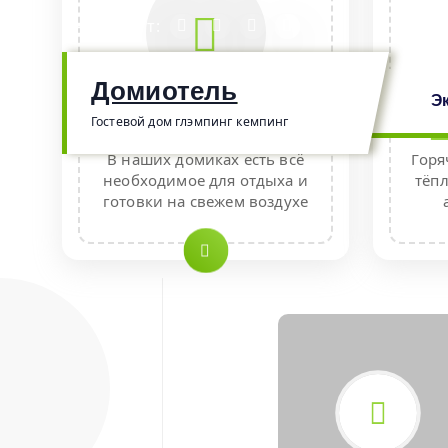
П
Онлайн чат:
е
р
е
Домиотель
Э
й
Гостевой дом глэмпинг кемпинг
Домик на сутки
Б
т
В наших домиках есть всё
Горя
и
необходимое для отдыха и
тёп
к
готовки на свежем воздухе
с
о
д
е
р
ж
и
м
о
м