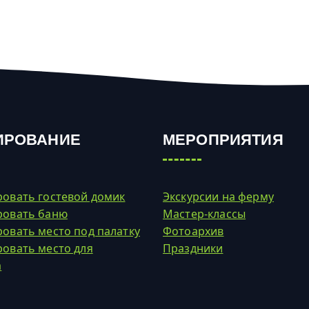
ИРОВАНИЕ
МЕРОПРИЯТИЯ
овать гостевой домик
Экскурсии на ферму
ровать баню
Мастер-классы
овать место под палатку
Фотоархив
овать место для
Праздники
а