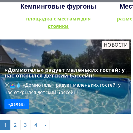
Кемпинговые фургоны
Мес
площадка с местами для
разме
стоянки
НОВОСТИ
«Домиотель» радует маленьких гостей: у
нас открылся детский бассейн!
☀️🏊‍♀️💧 «Домиотель» радует маленьких гостей: у
нас открылся детский бассейн! ...
«Далее»
1
2
3
4
›