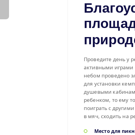
Благоу
площад
природ
Проведите день у р
активными играми 
небом проведено эл
для установки кемп
душевыми кабинами 
ребенком, то ему то
поиграть с другими
в мяч, сходить на 
Место для пик