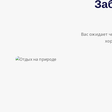
За
Вас ожидает ч
хо