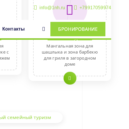
info@1nh.ru
+79917059974
БРОНИРОВАНИЕ
Контакты
е
Мясо на углях
ля
Мангальная зона для
ке с
шашлыка и зона барбекю
яжем
для гриля в загородном
доме
ый семейный туризм