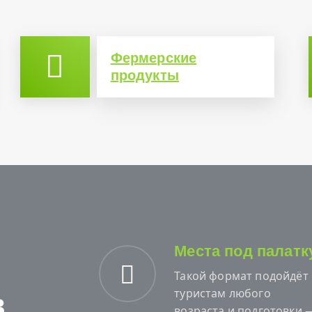
Фермерские
продукты
Места под палатк
Такой формат подойдёт
туристам любого
в
возраста и подготовки 