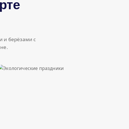
рте
и и берёзами с
не.
Экологические праздники