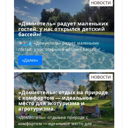
НОВОСТИ
«Домиотель» радует маленьких
гостей: у нас открылся детский
бассейн!
☀️🏊‍♀️💧 «Домиотель» радует маленьких
гостей: у нас открылся детский бассейн! ...
«Далее»
НОВОСТИ
«Домиотель»: отдых на природе
с комфортом — идеальное
место для экотуризма и
агротуризма.
«Домиотель»: отдых на природе с
комфортом — идеальное место для ...