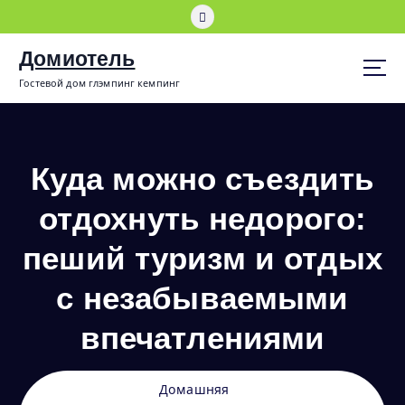
П
е
р
Домиотель
е
Гостевой дом глэмпинг кемпинг
й
т
и
к
с
Куда можно съездить
о
д
отдохнуть недорого:
е
р
пеший туризм и отдых
ж
и
с незабываемыми
м
о
впечатлениями
м
у
Домашняя