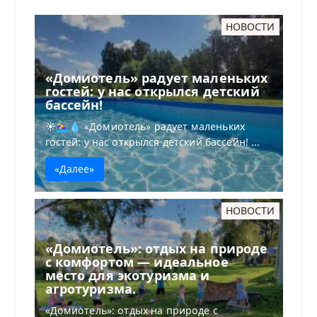
НОВОСТИ
«Домиотель» радует маленьких
гостей: у нас открылся детский
бассейн!
☀️🏊‍♀️💧 «Домиотель» радует маленьких
гостей: у нас открылся детский бассейн! ...
«Далее»
НОВОСТИ
«Домиотель»: отдых на природе
с комфортом — идеальное
место для экотуризма и
агротуризма.
«Домиотель»: отдых на природе с